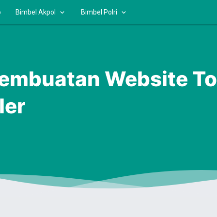
o
Bimbel Akpol
Bimbel Polri
Pembuatan Website To
ler