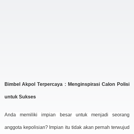
Bimbel Akpol Terpercaya
: Menginspirasi Calon Polisi
untuk Sukses
Anda memiliki impian besar untuk menjadi seorang
anggota kepolisian? Impian itu tidak akan pernah terwujud