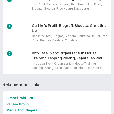
Info Profil, Biodata, Biografi, Rico Huang Info Profil,
Biodata, Biografi, Rico Huang Siapa yang…
Cari Info Profil, Biografi, Biodata, Christina
Lie
Cari Info Profil, Biografi, Biodata, Christina Lie Cari Info
Profil, Biografi, Biodata, Christina …
Info Jasa Event Organizer & In House
Training Tanjung Pinang, Kepulauan Riau
Info Jasa Event Organizer & In House Training
Tanjung Pinang, Kepulauan Riau Info Jasa Event O…
Rekomendasi Links
Bimbel Polri TNI
Panara Group
Media Abdi Negara