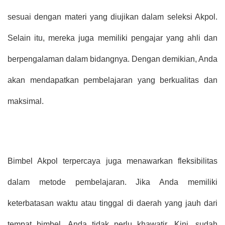
sesuai dengan materi yang diujikan dalam seleksi Akpol.
Selain itu, mereka juga memiliki pengajar yang ahli dan
berpengalaman dalam bidangnya. Dengan demikian, Anda
akan mendapatkan pembelajaran yang berkualitas dan
maksimal.
Bimbel Akpol terpercaya juga menawarkan fleksibilitas
dalam metode pembelajaran. Jika Anda memiliki
keterbatasan waktu atau tinggal di daerah yang jauh dari
tempat bimbel, Anda tidak perlu khawatir. Kini, sudah