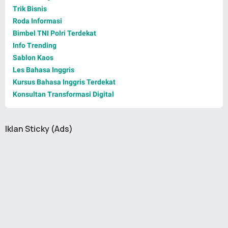
Trik Bisnis
Roda Informasi
Bimbel TNI Polri Terdekat
Info Trending
Sablon Kaos
Les Bahasa Inggris
Kursus Bahasa Inggris Terdekat
Konsultan Transformasi Digital
Iklan Sticky (Ads)