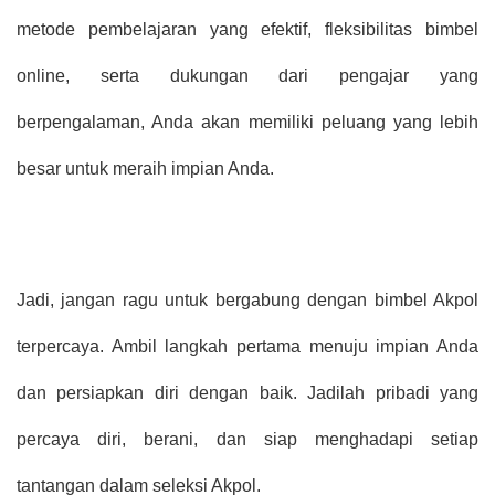
metode pembelajaran yang efektif, fleksibilitas bimbel
online, serta dukungan dari pengajar yang
berpengalaman, Anda akan memiliki peluang yang lebih
besar untuk meraih impian Anda.
Jadi, jangan ragu untuk bergabung dengan bimbel Akpol
terpercaya. Ambil langkah pertama menuju impian Anda
dan persiapkan diri dengan baik. Jadilah pribadi yang
percaya diri, berani, dan siap menghadapi setiap
tantangan dalam seleksi Akpol.