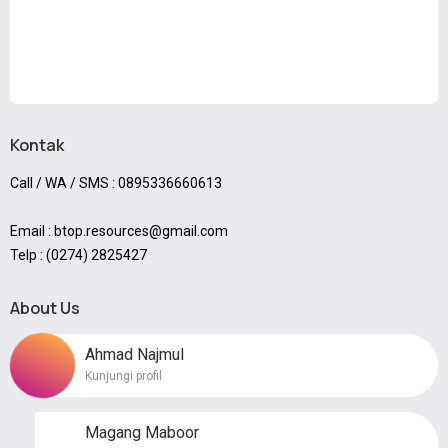
Kontak
Call / WA / SMS : 0895336660613
Email : btop.resources@gmail.com
Telp : (0274) 2825427
About Us
Ahmad Najmul
Kunjungi profil
Magang Maboor