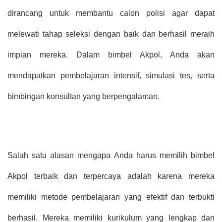
dirancang untuk membantu calon polisi agar dapat
melewati tahap seleksi dengan baik dan berhasil meraih
impian mereka. Dalam bimbel Akpol, Anda akan
mendapatkan pembelajaran intensif, simulasi tes, serta
bimbingan konsultan yang berpengalaman.
Salah satu alasan mengapa Anda harus memilih bimbel
Akpol terbaik dan terpercaya adalah karena mereka
memiliki metode pembelajaran yang efektif dan terbukti
berhasil. Mereka memiliki kurikulum yang lengkap dan