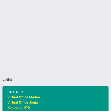
Links
PARTNER
Virtual Office Medan
Virtual Office Jogja
Konsultan IPO