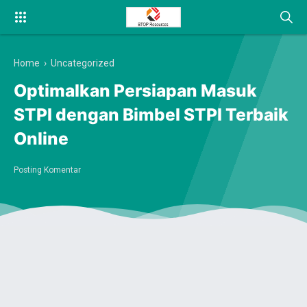
Home
› Uncategorized
Optimalkan Persiapan Masuk
STPI dengan Bimbel STPI Terbaik
Online
Posting Komentar