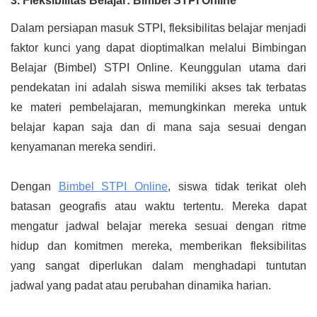
3. Fleksibilitas Belajar: Bimbel STPI Online
Dalam persiapan masuk STPI, fleksibilitas belajar menjadi
faktor kunci yang dapat dioptimalkan melalui Bimbingan
Belajar (Bimbel) STPI Online. Keunggulan utama dari
pendekatan ini adalah siswa memiliki akses tak terbatas
ke materi pembelajaran, memungkinkan mereka untuk
belajar kapan saja dan di mana saja sesuai dengan
kenyamanan mereka sendiri.
Dengan
Bimbel STPI Online
, siswa tidak terikat oleh
batasan geografis atau waktu tertentu. Mereka dapat
mengatur jadwal belajar mereka sesuai dengan ritme
hidup dan komitmen mereka, memberikan fleksibilitas
yang sangat diperlukan dalam menghadapi tuntutan
jadwal yang padat atau perubahan dinamika harian.