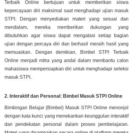
Terbaik Online bertujuan untuk memberikan siswa
kepercayaan diri maksimal saat menghadapi ujian masuk
STPI. Dengan menyediakan materi yang sesuai dan
mendalam, mereka memberikan dukungan yang
dibutuhkan agar siswa dapat mengatasi setiap bagian
ujian dengan percaya diri dan berhasil meraih hasil yang
memuaskan. Dengan demikian, Bimbel STPI Terbaik
Online menjadi mitra yang andal dalam membantu calon
mahasiswa mempersiapkan diri untuk menghadapi seleksi
masuk STPI.
2. Interaktif dan Personal: Bimbel Masuk STPI Online
Bimbingan Belajar (Bimbel) Masuk STPI Online menonjol
dengan kata kunci yang menekankan keunggulan interaktif
dan pendekatan personal dalam proses pembelajaran.
Materi yang disampaikan secara online di platform mereka