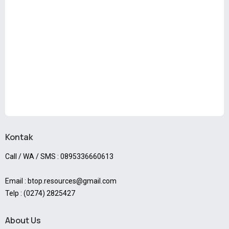
Kontak
Call / WA / SMS : 0895336660613
Email : btop.resources@gmail.com
Telp : (0274) 2825427
About Us