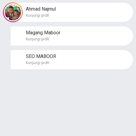
Ahmad Najmul
Kunjungi profil
Magang Maboor
Kunjungi profil
SEO MABOOR
Kunjungi profil