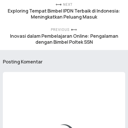
NEXT
Exploring Tempat Bimbel IPDN Terbaik di Indonesia:
Meningkatkan Peluang Masuk
PREVIOUS
Inovasi dalam Pembelajaran Online: Pengalaman
dengan Bimbel Poltek SSN
Posting Komentar