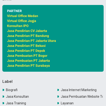
PARTNER
Virtual Office Medan
Virtual Office Jogja
Konsultan IPO
Jasa Pendirian CV Jakarta
Jasa Pendirian PT Bandung
Jasa Pendirian PT Jakarta Utara
Jasa Pendirian PT Bekasi
Jasa Pendirian PT Depok
Jasa Pembuatan PT Bogor
Jasa Pembuatan PT Jakarta
Jasa Pendirian PT Surabaya
Label
Biografi
Jasa Internet Marketing
Jasa Konsultan
Jasa Pembuatan Website Toko
Jasa Training
Layanan