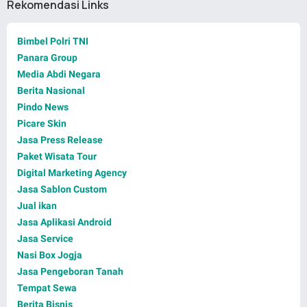
Rekomendasi Links
Bimbel Polri TNI
Panara Group
Media Abdi Negara
Berita Nasional
Pindo News
Picare Skin
Jasa Press Release
Paket Wisata Tour
Digital Marketing Agency
Jasa Sablon Custom
Jual ikan
Jasa Aplikasi Android
Jasa Service
Nasi Box Jogja
Jasa Pengeboran Tanah
Tempat Sewa
Berita Bisnis