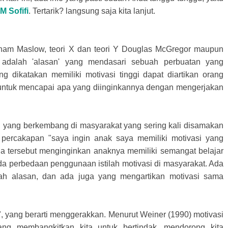
DM
Sofifi
.
Tertarik? langsung saja kita lanjut.
raham Maslow, teori X dan teori Y Douglas McGregor maupun
asi adalah 'alasan' yang mendasari sebuah perbuatan yang
g dikatakan memiliki motivasi tinggi dapat diartikan orang
t untuk mencapai apa yang diinginkannya dengan mengerjakan
 yang berkembang di masyarakat yang sering kali disamakan
 percakapan "saya ingin anak saya memiliki motivasi yang
 tua tersebut menginginkan anaknya memiliki semangat belajar
da perbedaan penggunaan istilah motivasi di masyarakat. Ada
ah alasan, dan ada juga yang mengartikan motivasi sama
", yang berarti menggerakkan. Menurut Weiner (1990) motivasi
 yang membangkitkan kita untuk bertindak, mendorong kita