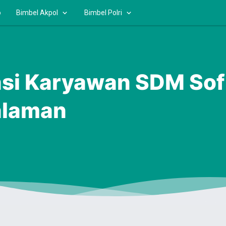
o
Bimbel Akpol
Bimbel Polri
asi Karyawan SDM Sofi
alaman