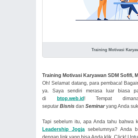
Training Motivasi Kary
Training Motivasi Karyawan SDM
Sofifi, 
Oh! Selamat datang, para pembaca! Bagai
ya. Saya sendiri merasa luar biasa p
di
btop.web.id
!
Tempat diman
seputar
Bisnis
dan
Seminar
yang Anda suk
Tapi sebelum itu, apa Anda tahu bahwa
Leadership Jogja
sebelumnya? Anda bi
dengan link yang bisa Anda klik. Click!
Untu