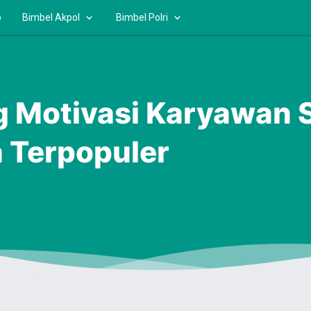
o
Bimbel Akpol
Bimbel Polri
ng Motivasi Karyawan
 Terpopuler