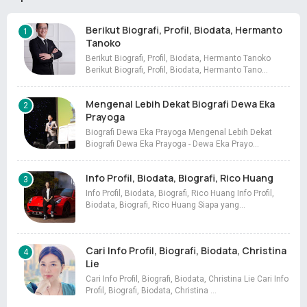
Berikut Biografi, Profil, Biodata, Hermanto
Tanoko
Berikut Biografi, Profil, Biodata, Hermanto Tanoko
Berikut Biografi, Profil, Biodata, Hermanto Tano…
Mengenal Lebih Dekat Biografi Dewa Eka
Prayoga
Biografi Dewa Eka Prayoga Mengenal Lebih Dekat
Biografi Dewa Eka Prayoga - Dewa Eka Prayo…
Info Profil, Biodata, Biografi, Rico Huang
Info Profil, Biodata, Biografi, Rico Huang Info Profil,
Biodata, Biografi, Rico Huang Siapa yang…
Cari Info Profil, Biografi, Biodata, Christina
Lie
Cari Info Profil, Biografi, Biodata, Christina Lie Cari Info
Profil, Biografi, Biodata, Christina …