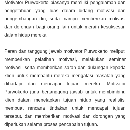
Motivator Purwokerto biasanya memiliki pengalaman dan 
pengetahuan yang luas dalam bidang motivasi dan 
pengembangan diri, serta mampu memberikan motivasi 
dan dorongan bagi orang lain untuk meraih kesuksesan 
dalam hidup mereka.
Peran dan tanggung jawab motivator Purwokerto meliputi 
memberikan pelatihan motivasi, melakukan seminar 
motivasi, serta memberikan saran dan dukungan kepada 
klien untuk membantu mereka mengatasi masalah yang 
dihadapi dan mencapai tujuan mereka. Motivator 
Purwokerto juga bertanggung jawab untuk membimbing 
klien dalam menetapkan tujuan hidup yang realistis, 
membuat rencana tindakan untuk mencapai tujuan 
tersebut, dan memberikan motivasi dan dorongan yang 
diperlukan selama proses pencapaian tujuan.