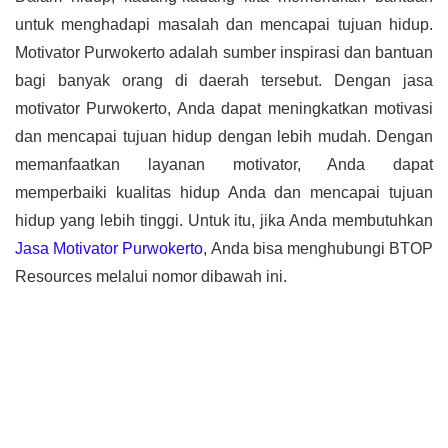
untuk menghadapi masalah dan mencapai tujuan hidup. 
Motivator Purwokerto adalah sumber inspirasi dan bantuan 
bagi banyak orang di daerah tersebut. Dengan jasa 
motivator Purwokerto, Anda dapat meningkatkan motivasi 
dan mencapai tujuan hidup dengan lebih mudah. Dengan 
memanfaatkan layanan motivator, Anda dapat 
memperbaiki kualitas hidup Anda dan mencapai tujuan 
hidup yang lebih tinggi. Untuk itu, jika Anda membutuhkan 
Jasa Motivator Purwokerto
, Anda bisa menghubungi BTOP 
Resources melalui nomor dibawah ini.