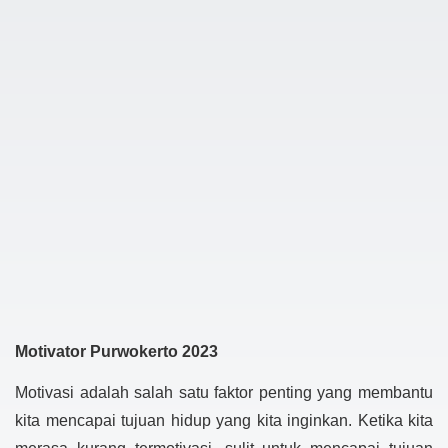
Motivator Purwokerto 2023
Motivasi adalah salah satu faktor penting yang membantu 
kita mencapai tujuan hidup yang kita inginkan. Ketika kita 