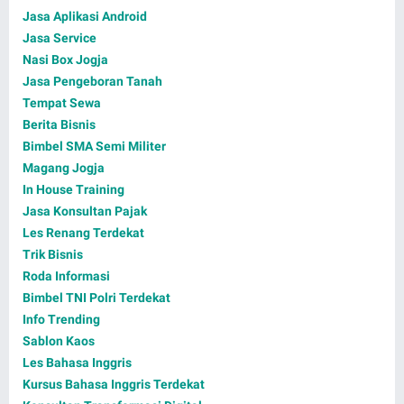
Jasa Aplikasi Android
Jasa Service
Nasi Box Jogja
Jasa Pengeboran Tanah
Tempat Sewa
Berita Bisnis
Bimbel SMA Semi Militer
Magang Jogja
In House Training
Jasa Konsultan Pajak
Les Renang Terdekat
Trik Bisnis
Roda Informasi
Bimbel TNI Polri Terdekat
Info Trending
Sablon Kaos
Les Bahasa Inggris
Kursus Bahasa Inggris Terdekat