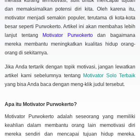
merasa kurang termotivasi, sulit untuk mencapai tujuan 
dan memaksimalkan potensi diri kita. Oleh karena itu, 
motivator menjadi semakin populer, terutama di kota-kota 
besar seperti Purwokerto. Artikel ini akan membahas lebih 
lanjut tentang 
Motivator Purwokerto
 dan bagaimana 
mereka membantu meningkatkan kualitas hidup orang-
orang di sekitarnya.
Jika Anda tertarik dengan topik motivasi, jangan lewatkan 
artikel kami sebelumnya tentang 
Motivator Solo Terbaik
yang bisa Anda baca dengan meng-klik judul tersebut.
Apa itu Motivator Purwokerto?
Motivator Purwokerto adalah seseorang yang memiliki 
keahlian dalam membantu orang lain memotivasi diri 
mereka sendiri dan mencapai tujuan hidup mereka. 