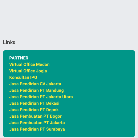
Links
PARTNER
Virtual Office Medan
Virtual Office Jogja
Konsultan IPO
Jasa Pendirian CV Jakarta
Jasa Pendirian PT Bandung
Jasa Pendirian PT Jakarta Utara
Jasa Pendirian PT Bekasi
Jasa Pendirian PT Depok
Jasa Pembuatan PT Bogor
Jasa Pembuatan PT Jakarta
Jasa Pendirian PT Surabaya