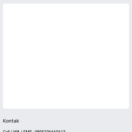
Kontak