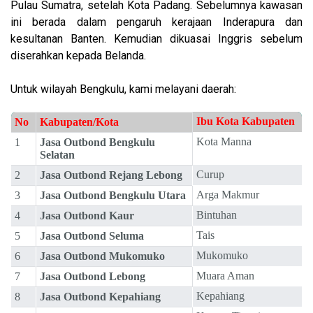
Pulau Sumatra, setelah Kota Padang. Sebelumnya kawasan
ini berada dalam pengaruh kerajaan Inderapura dan
kesultanan Banten. Kemudian dikuasai Inggris sebelum
diserahkan kepada Belanda
.
Untuk wilayah Bengkulu, kami melayani daerah:
Ibu Kota Kabupaten
No
Kabupaten/Kota
Kota Manna
1
Jasa Outbond Bengkulu
Selatan
Curup
2
Jasa Outbond Rejang Lebong
Arga Makmur
3
Jasa Outbond Bengkulu Utara
Bintuhan
4
Jasa Outbond Kaur
Tais
5
Jasa Outbond Seluma
Mukomuko
6
Jasa Outbond Mukomuko
Muara Aman
7
Jasa Outbond Lebong
Kepahiang
8
Jasa Outbond Kepahiang